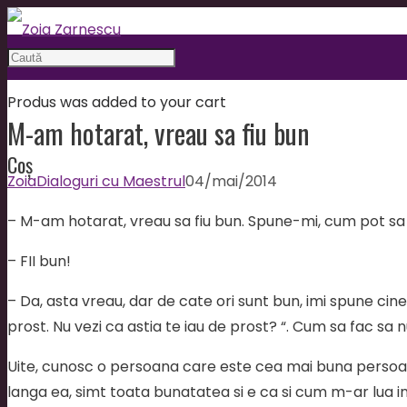
Produs
was added to your cart
M-am hotarat, vreau sa fiu bun
Coș
Zoia
Dialoguri cu Maestrul
04/mai/2014
– M-am hotarat, vreau sa fiu bun. Spune-mi, cum pot sa f
– FII bun!
– Da, asta vreau, dar de cate ori sunt bun, imi spune cine
prost. Nu vezi ca astia te iau de prost? “. Cum sa fac sa nu
Uite, cunosc o persoana care este cea mai buna persoa
langa ea, simt toata bunatatea si e ca si cum m-ar lua in