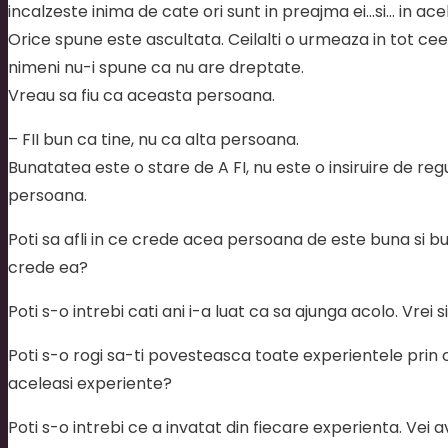
incalzeste inima de cate ori sunt in preajma ei…si… in ace
Orice spune este ascultata. Ceilalti o urmeaza in tot c
nimeni nu-i spune ca nu are dreptate.
Vreau sa fiu ca aceasta persoana.
– FII bun ca tine, nu ca alta persoana.
Bunatatea este o stare de A FI, nu este o insiruire de regul
persoana.
Poti sa afli in ce crede acea persoana de este buna si bun
crede ea?
Poti s-o intrebi cati ani i-a luat ca sa ajunga acolo. Vrei si
Poti s-o rogi sa-ti povesteasca toate experientele prin ca
aceleasi experiente?
Poti s-o intrebi ce a invatat din fiecare experienta. Vei 