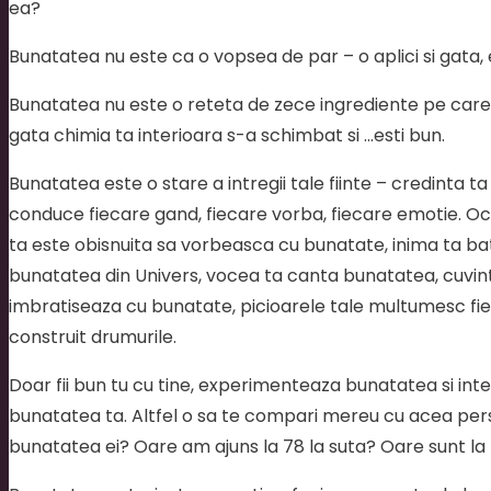
ea?
Bunatatea nu este ca o vopsea de par – o aplici si gata, e
Bunatatea nu este o reteta de zece ingrediente pe care po
gata chimia ta interioara s-a schimbat si …esti bun.
Bunatatea este o stare a intregii tale fiinte – credinta 
conduce fiecare gand, fiecare vorba, fiecare emotie. Ochi
ta este obisnuita sa vorbeasca cu bunatate, inima ta bate
bunatatea din Univers, vocea ta canta bunatatea, cuvint
imbratiseaza cu bunatate, picioarele tale multumesc fiec
construit drumurile.
Doar fii bun tu cu tine, experimenteaza bunatatea si intel
bunatatea ta. Altfel o sa te compari mereu cu acea per
bunatatea ei? Oare am ajuns la 78 la suta? Oare sunt la