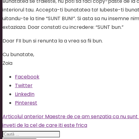
Bunatatea se traieste, nu poti sa faci copy-paste de la a
interiorul tau. Accepta-ti bunatatea ta! Iubeste-ti bun
uitandu-te la tine “SUNT BUN!”. Si asta sa nu insemne nimi
extaziaza. Doar constati cu incredere: “SUNT bun.”
Doar FII bun si renunta la a vrea sa fii bun.
Cu bunatate,
Zoia
Facebook
Twitter
LinkedIn
Pinterest
Articolul anterior
Maestre de ce am senzatia ca nu sunt
inveti de la cel de care iti este frica