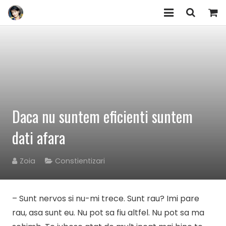
EVENIMENTE/WORKSHOPURI
ARTICOLE
HUMAN DESIGN
ZOIA
Daca nu suntem eficienti suntem
COMUNITATEA „Am Încredere”
dati afara
PRODUSE
Zoia
Constientizari
CONTACT
– Sunt nervos si nu-mi trece. Sunt rau? Imi pare
rau, asa sunt eu. Nu pot sa fiu altfel. Nu pot sa ma