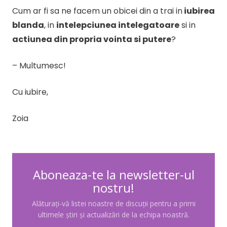
Cum ar fi sa ne facem un obicei din a trai in
iubirea
blanda
, in
intelepciunea intelegatoare
si in
actiunea din propria vointa si putere
?
– Multumesc!
Cu iubire,
Zoia
Aboneaza-te la newsletter-ul
nostru!
Alăturați-vă listei noastre de discuții pentru a primi
ultimele știri și actualizări de la echipa noastră.