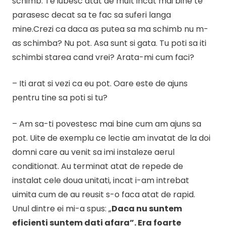
schimb. Te iubesc atat de mult incat mai bine te
parasesc decat sa te fac sa suferi langa
mine.Crezi ca daca as putea sa ma schimb nu m-
as schimba? Nu pot. Asa sunt si gata. Tu poti sa iti
schimbi starea cand vrei? Arata-mi cum faci?
– Iti arat si vezi ca eu pot. Oare este de ajuns
pentru tine sa poti si tu?
– Am sa-ti povestesc mai bine cum am ajuns sa
pot. Uite de exemplu ce lectie am invatat de la doi
domni care au venit sa imi instaleze aerul
conditionat. Au terminat atat de repede de
instalat cele doua unitati, incat i-am intrebat
uimita cum de au reusit s-o faca atat de rapid.
Unul dintre ei mi-a spus: „
Daca nu suntem
eficienti suntem dati afara”. Era foarte