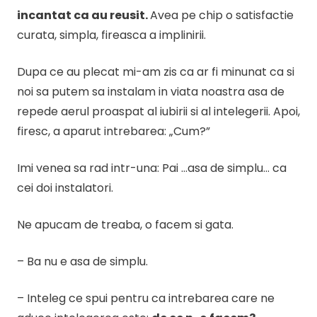
incantat ca au reusit.
Avea pe chip o satisfactie
curata, simpla, fireasca a implinirii.
Dupa ce au plecat mi-am zis ca ar fi minunat ca si
noi sa putem sa instalam in viata noastra asa de
repede aerul proaspat al iubirii si al intelegerii. Apoi,
firesc, a aparut intrebarea: „Cum?”
Imi venea sa rad intr-una: Pai …asa de simplu… ca
cei doi instalatori.
Ne apucam de treaba, o facem si gata.
– Ba nu e asa de simplu.
– Inteleg ce spui pentru ca intrebarea care ne