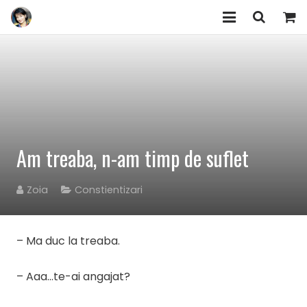
EVENIMENTE/WORKSHOPURI
ARTICOLE
HUMAN DESIGN
ZOIA
Am treaba, n-am timp de suflet
COMUNITATEA „Am Încredere”
Zoia
Constientizari
PRODUSE
– Ma duc la treaba.
CONTACT
– Aaa…te-ai angajat?