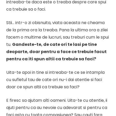
intreaba-te daca este o treaba despre care spui
ca trebuie sa o faci.
Stii… intr-o zi obisnuita, viata aceasta ne cheama
de la prima ora la treaba. Pana la ultima ora a zilei
facem o multime de lucruri, sau treburi cum le spui
tu.
Gandeste-te, de cate ori te lasi pe tine
deoparte, doar pentru a face ce trebuie facut
pentru ca iti spun altii ca trebuie sa faci?
Uita-te apoi in tine si intreaba-te ce se intampla
cu sufletul tau de cate ori nu-i dai atentie si faci
doar ce spun altii ca trebuie sa faci?
E firesc sa ajutam alti oameni. Uita-te cu atentie, ii
ajuti pentru ca au nevoie cu adevarat si pentru ca
faci asta cu toata compasiunea? Sau cauti fara