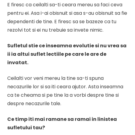
E firesc ca ceilalti sa-ti ceara mereu sa faci ceva
pentru ei. Asa i-ai obisnuit si asa s-au obisnuit sa fie
dependenti de tine. E firesc sa se bazeze ca tu
rezolvi tot si ei nu trebuie sa invete nimic.
Sufletul stie ce inseamna evolutie si nu vrea sa
ii ia altui suflet lectiile pe care le are de
invatat.
Ceilalti vor veni mereu la tine sa-ti spuna
necazurile lor si sa iti ceara ajutor. Asta inseamna
ca te cheama si pe tine la a vorbi despre tine si
despre necazurile tale.
Ce timp iti mai ramane sa ramai in linistea
sufletului tau?