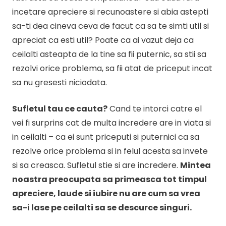
incetare apreciere si recunoastere si abia astepti
sa-ti dea cineva ceva de facut ca sa te simti util si
apreciat ca esti util? Poate ca ai vazut deja ca
ceilalti asteapta de la tine sa fii puternic, sa stii sa
rezolvi orice problema, sa fii atat de priceput incat
sa nu gresesti niciodata.
Sufletul tau ce cauta?
Cand te intorci catre el
vei fi surprins cat de multa incredere are in viata si
in ceilalti – ca ei sunt priceputi si puternici ca sa
rezolve orice problema si in felul acesta sa invete
si sa creasca. Sufletul stie si are incredere.
Mintea
noastra preocupata sa primeasca tot timpul
apreciere, laude si iubire nu are cum sa vrea
sa-i lase pe ceilalti sa se descurce singuri.