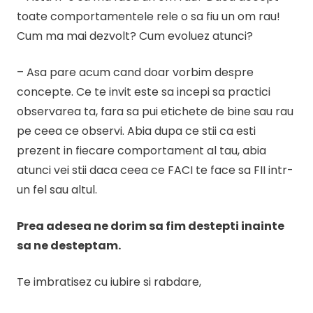
toate comportamentele rele o sa fiu un om rau!
Cum ma mai dezvolt? Cum evoluez atunci?
– Asa pare acum cand doar vorbim despre
concepte. Ce te invit este sa incepi sa practici
observarea ta, fara sa pui etichete de bine sau rau
pe ceea ce observi. Abia dupa ce stii ca esti
prezent in fiecare comportament al tau, abia
atunci vei stii daca ceea ce FACI te face sa FII intr-
un fel sau altul.
Prea adesea ne dorim sa fim destepti inainte
sa ne desteptam.
Te imbratisez cu iubire si rabdare,