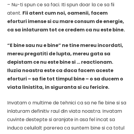
– Nu-ti spun ce sa faci. Iti spun doar la ce sa fii
atent.
Fii atent cum noi, oamenii, facem
eforturi imense si cu mare consum de energie,
ca sa inlaturam tot ce credem ca nu este bine.
“E bine sau nu e bine” ne tine mereu incordati,
mereu pregatiti de lupta, mereu gata sa
depistam ce nu este bine si … reactionam.
Iluzia noastra este ca daca facem aceste
eforturi – sa fie tot timpul bine – o sa ducem o
viata linistita, in siguranta si cu fericire.
Invatam o multime de tehnici ca sa ne fie bine si sa
inlaturam definitiv raul din viata noastra. Invatam
cuvinte destepte si aranjate in asa fel incat sa
induca celuilalt parerea ca suntem bine si ca totul