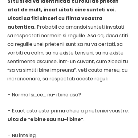
Si tu si ea va identificati cu rolul de prieten
atat de mult, incat uitati cine sunteti voi.
Uitati sa fiti sinceri cu fiinta voastra
autentica.
Probabil ca amandoi sunteti invatati
sa respectati normele si regulile. Asa ca, daca stiti
ca regulile unei prietenii sunt sa nu va certati, sa
vorbiti cu calm, sa nu existe tensiuni, sa nu existe
sentimente ascunse, intr-un cuvant, cum ziceai tu
“sa va simtiti bine impreuna”, veti cauta mereu, cu
incrancenare, sa respectati aceste reguli.
– Normal si…ce… nu-i bine asa?
– Exact asta este prima cheie a prieteniei voastre:
Uita de “e bine sau nu-i bine”
.
– Nu inteleg.