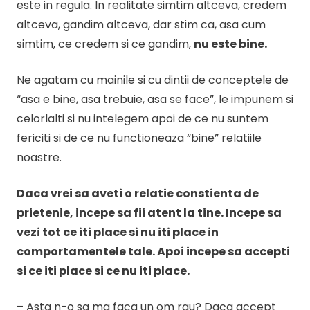
este in regula. In realitate simtim altceva, credem
altceva, gandim altceva, dar stim ca, asa cum
simtim, ce credem si ce gandim,
nu este bine.
Ne agatam cu mainile si cu dintii de conceptele de
“asa e bine, asa trebuie, asa se face”, le impunem si
celorlalti si nu intelegem apoi de ce nu suntem
fericiti si de ce nu functioneaza “bine” relatiile
noastre.
Daca vrei sa aveti o relatie constienta de
prietenie, incepe sa fii atent la tine. Incepe sa
vezi tot ce iti place si nu iti place in
comportamentele tale. Apoi incepe sa accepti
si ce iti place si ce nu iti place.
– Asta n-o sa ma faca un om rau? Daca accept