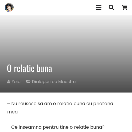
EVENIMENTE/WORKSHOPURI
ARTICOLE
HUMAN DESIGN
ZOIA
O relatie buna
COMUNITATEA „Am Încredere”
Zoia
Dialoguri cu Maestrul
PRODUSE
– Nu reusesc sa am o relatie buna cu prietena
CONTACT
mea.
– Ce inseamna pentru tine o relatie buna?