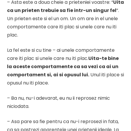
– Asta este a doua cheie a prieteniei voastre: “
Uita
ca un prieten trebuie sa fie intr-un singur fel
”.
Un prieten este si el un om. Un om are in el unele
comportamente care iti plac si unele care nu iti
plac.
La fel este si cu tine – ai unele comportamente
care iti plac si unele care nu iti plac.
Uita-te bine
la aceste comportamente ca sa vezi ca ai un
comportament si, ai si opusul lui.
Unul iti place si
opusul nu iti place.
– Ba nu, nu-i adevarat, eu nu ii reprosez nimic
niciodata.
– Asa pare sa fie pentru ca nu-i reprosezi in fata,
ca sa pastrezi aparentele unei prietenii ideale. La