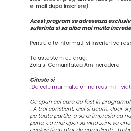
e-mail dupa inscriere)
Acest program se adreseaza exclusiv ce
suferinta si sa aiba mai multa increder
Pentru alte informatii si inscrieri va 
Te asteptam cu drag,
Zoia si Comunitatea Am Incredere
Citeste si
„
De cele mai multe ori nu reusim in v
Ce spun cei care au fost in programul “
„ A trai constient, aici si acum, doar s
pe toate partile, o sa ai impresia ca nu-
pene, ca mai apoi sa vina „cineva anume
acelasi timp atat de complicati… Trebu