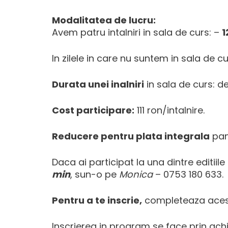
Modalitatea de lucru:
Avem patru intalniri in sala de curs: –
1
In zilele in care nu suntem in sala de 
Durata unei inalniri
in sala de curs: de
Cost participare:
111 ron/intalnire.
Reducere pentru plata integrala
pana
Daca ai participat la una dintre editiile
min
, sun-o pe
Monica
–
0753 180 633
.
Pentru a te inscrie,
completeaza ace
Inscrierea in program se face prin achi