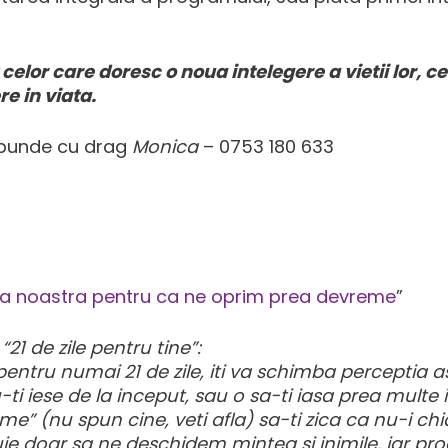
lor care doresc o noua intelegere a vietii lor, ce
e in viata.
raspunde cu drag
Monica
–
0753 180 633
iata noastra pentru ca ne oprim prea devreme
”
21 de zile pentru tine”:
i pentru numai 21 de zile, iti va schimba perceptia a
ti iese de la inceput, sau o sa-ti iasa prea multe in 
” (nu spun cine, veti afla) sa-ti zica ca nu-i chi
ie doar sa ne deschidem mintea si inimile, iar pro