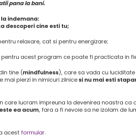
latii pana la bani.
i la indemana:
sa descoperi cine esti tu;
 pentru relaxare, cat si pentru energizare;
 pentru acest program ce poate fi practicata in fie
in tine (
mindfulness
), care sa vada cu luciditate
 mai pierzi in nimicuri zilnice
si nu mai esti stapa
n care lucram impreuna la devenirea noastra ca 
este ea acum
, fara a fi nevoie sa ne izolam de l
za acest
formular
.