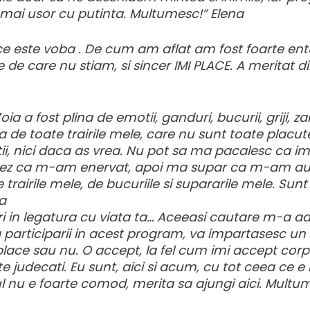
el mai usor cu putinta. Multumesc!” Elena
re ce este voba . De cum am aflat am fost foarte en
e de care nu stiam, si sincer IMI PLACE. A meritat d
 a fost plina de emotii, ganduri, bucurii, griji, zam
e toate trairile mele, care nu sunt toate placute. 
, nici daca as vrea. Nu pot sa ma pacalesc ca i
vez ca m-am enervat, apoi ma supar ca m-am autoj
 trairile mele, de bucuriile si supararile mele. Sun
la
 in legatura cu viata ta… Aceeasi cautare m-a adus 
participarii in acest program, va impartasesc un s
 place sau nu. O accept, la fel cum imi accept corp
te judecati. Eu sunt, aici si acum, cu tot ceea ce 
mul nu e foarte comod, merita sa ajungi aici. Mult