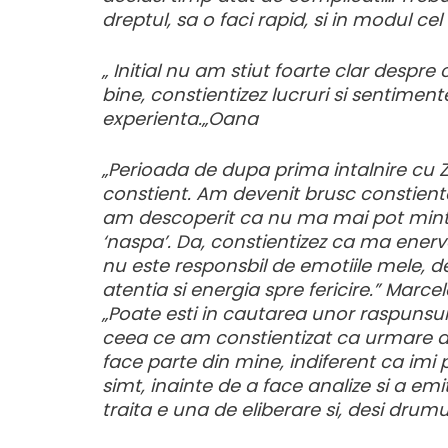
dreptul, sa o faci rapid, si in modul c
„ Initial nu am stiut foarte clar desp
bine, constientizez lucruri si sentiment
experienta.„Oana
„Perioada de dupa prima intalnire cu Zoia
constient. Am devenit brusc constienta d
am descoperit ca nu ma mai pot mintii
‘naspa’. Da, constientizez ca ma ener
nu este responsbil de emotiile mele, de
atentia si energia spre fericire.” Marce
„Poate esti in cautarea unor raspunsuri
ceea ce am constientizat ca urmare a 
face parte din mine, indiferent ca imi
simt, inainte de a face analize si a emi
traita e una de eliberare si, desi dru