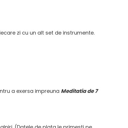
iecare zi cu un alt set de instrumente.
entru a exersa impreuna
Meditatia de 7
lniri. (Datele de plata le primesti pe