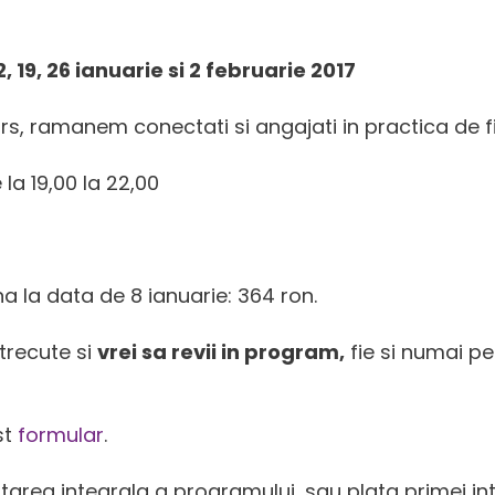
2, 19, 26 ianuarie si 2 februarie 2017
curs, ramanem conectati si angajati in practica de f
 la 19,00 la 22,00
 la data de 8 ianuarie: 364 ron.
 trecute si
vrei sa revii in program,
fie si numai p
st
formular
.
tarea integrala a programului, sau plata primei inta