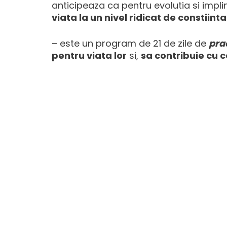
anticipeaza ca pentru evolutia si impli
viata la un nivel ridicat de constiinta
– este un program de 21 de zile de
pra
pentru viata lor
si,
sa contribuie cu c