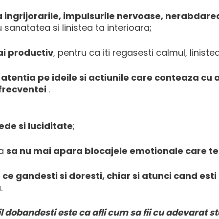
a ingrijorarile, impulsurile nervoase, nerabdar
anatatea si linistea ta interioara;
ai productiv
, pentru ca iti regasesti calmul, liniste
 atentia pe ideile si actiunile care conteaza cu
 frecventei
.
de si luciditate
;
ca
sa nu mai apara blocajele emotionale care te t
ce gandesti si doresti, chiar si atunci cand esti
u
.
l dobandesti este ca afli cum sa fii cu adevarat s