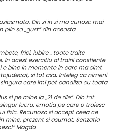
tuziasmata. Din zi in zi ma cunosc mai
in plin sa „gust” din aceasta
bete, frici, iubire… toate traite
In acest exercitiu al trairii constiente
mi e bine in momente in care ma simt
udecat, si tot asa. Inteleg ca nimeni
t singura care imi pot canaliza cu toata
si pe mine la „21 de zile”. Din tot
ingur lucru: emotia pe care o traiesc
ul fizic. Recunosc si accept ceea ce
e in mine, prezent si asumat. Senzatia
umesc!” Magda