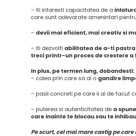
– iti intaresti capacitatea de a
inlatur
care sunt adevarate amenintari pentru s
–
devii mai eficient, mai creativ si m
– iti dezvolti
abilitatea de a-ti pastra
treci printr-un proces de crestere a
In plus, pe termen lung, dobandesti:
– calea prin care sa ai o
gandire limpe
– pasii concreti pe care ii ai de facut 
– puterea si autenticitatea de
a spune 
care inainte te blocau sau te inhiba
Pe scurt, cel mai mare castig pe care i