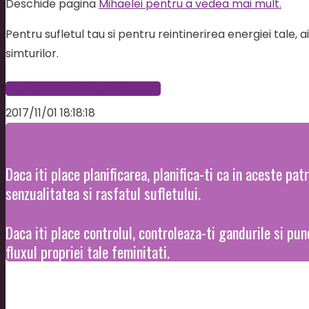
Deschide pagina
Mihaelei pentru a vedea mai mult.
Pentru sufletul tau si pentru reintinerirea energiei tale, ai
simturilor.
VREAU SA MA INSCRIU
2017/11/01 18:18:18
Daca iti place planificarea, planifica-ti ca in aceste patr
senzualitatea si rasfatul sufletului.
Daca iti place controlul, controleaza-ti gandurile si pun
fluxul propriei tale feminitati.
Pe scurt: