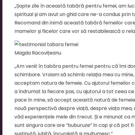
„Șapte zile în această tabără pentru femei, am lucra
spiritual și am avut un ghid care ne-a condus prin t
Recomand din inimă această tabără femeilor care
mamelor și fiicelor care vor să restabilească o relaț
Magda Racovițeanu
„Am venit în tabăra pentru femei pentru că îmi dor
schimbare. Vroiam să schimb relația mea cu mine, î
acceptam natura de femeie. Cu ajutorul femeilor car
a îndrumat la fiecare pas, cu ajutorul a tot ceea c
pace în mine, să accept această natură de femeie. 
nouă perspectivă despre viață, despre viața mea
văd experiențele mele din trecut. Și e minunat ca 
sunt singura care are “buburuze” în cap și că pot 
susținută, iubită, încurajată și mulțumesc.”