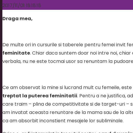
2017/11/01 18:18:18
Draga mea,
De multe ori in cursurile si taberele pentru femei invit f
feminitate
. Chiar daca suntem doar noi intre noi, chi
verbala, nu ne este tocmai usor sa renuntam la pudoarea s
Ce am observat la mine si lucrand mult cu femeile, este
treptat la puterea feminitatii
. Pentru a ne justifica
care traim – plina de competitivitate si de target-uri – s
am invatat aceasta renuntare de la mama sau de la alte f
ca am absorbit inconstient mesajele lor subliminale.