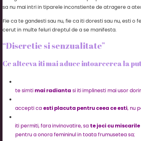
sa nu mai intri in tiparele inconstiente de atragere a aten
Fie ca te gandesti sau nu, fie ca iti doresti sau nu, esti o
cerut in multe feluri dreptul de a se manifesta.
“Discretie si senzualitate”
Ce altceva iti mai aduce intoarcerea la pute
te simti
mai radianta
si iti implinesti mai usor dori
accepti ca
esti placuta pentru ceea ce esti
, nu 
iti permiti, fara invinovatire, sa
te joci cu miscaril
pentru a onora femininul in toata frumusetea sa;