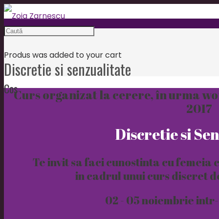
Produs
was added to your cart
Discretie si senzualitate
Coș
Curs organizat la cerere, în urma wo
2017
Discretie si Se
Te invit sa faci cunostinta cu femeia 
in cadrul unui curs discret d
02 - 05 noiembrie intr-