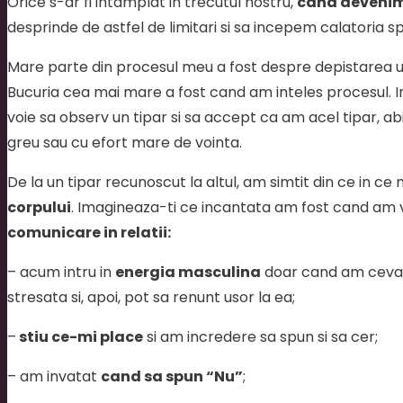
Orice s-ar fi intamplat in trecutul nostru,
cand devenim
desprinde de astfel de limitari si sa incepem calatoria 
Mare parte din procesul meu a fost despre depistarea u
Bucuria cea mai mare a fost cand am inteles procesul. I
voie sa observ un tipar si sa accept ca am acel tipar, abi
greu sau cu efort mare de vointa.
De la un tipar recunoscut la altul, am simtit din ce in ce
corpului
. Imagineaza-ti ce incantata am fost cand am
comunicare in relatii
:
– acum intru in
energia masculina
doar cand am ceva d
stresata si, apoi, pot sa renunt usor la ea;
–
stiu ce-mi place
si am incredere sa spun si sa cer;
– am invatat
cand sa spun “Nu”
;