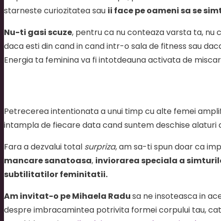
starneste curiozitatea sau
ii face pe oameni sa se sim
Nu-ti gasi scuze
, pentru ca nu conteaza varsta ta, nu 
daca esti din cand in cand intr-o sala de fitness sau daca 
Energia ta feminina va fi intotdeauna activata de miscare
Petrecerea intentionata a unui timp cu alte femei ampli
intampla de fiecare data cand suntem deschise alaturi d
Fara a dezvalui total
surpriza
, am sa-ti spun doar ca imp
mancare sanatoasa
,
inviorarea speciala a simturilo
subtilitatilor feminitatii.
Am invitat-o pe Mihaela Radu
sa ne insoteasca in ac
despre imbracamintea potrivita formei corpului tau, cat 