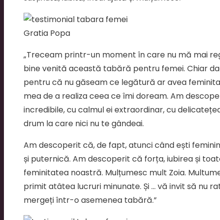
Gratia Popa
„Treceam printr-un moment în care nu mă mai regă
bine venită această tabără pentru femei. Chiar da
pentru că nu găseam ce legătură ar avea feminitat
mea de a realiza ceea ce îmi doream. Am descoperit
incredibile, cu calmul ei extraordinar, cu delicatețe
drum la care nici nu te gândeai.
Am descoperit că, de fapt, atunci când ești feminină
și puternică. Am descoperit că forța, iubirea și toate
feminitatea noastră. Mulțumesc mult Zoia. Multume
primit atâtea lucruri minunate. Și … vă invit să nu r
mergeți într-o asemenea tabără.”