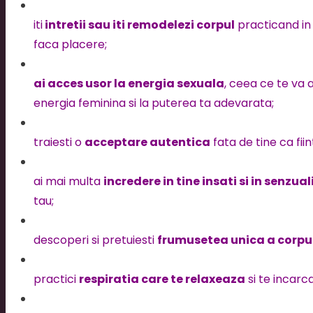
iti
intretii sau iti remodelezi corpul
practicand in
faca placere;
ai acces usor la energia sexuala
, ceea ce te va 
energia feminina si la puterea ta adevarata;
traiesti o
acceptare autentica
fata de tine ca fii
ai mai multa
incredere in tine insati si in senzua
tau;
descoperi si pretuiesti
frumusetea unica a corpul
practici
respiratia care te relaxeaza
si te incarca