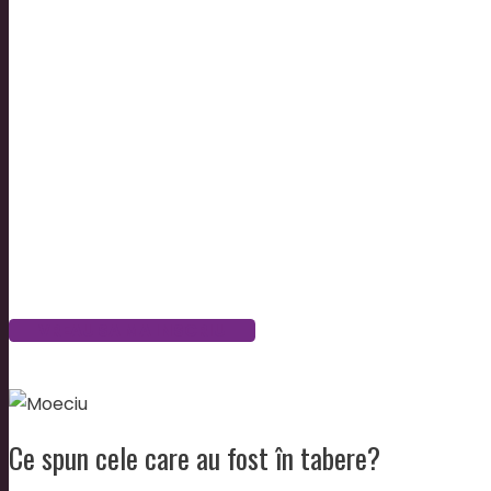
perioada:
02-05 noiembrie 2017
locatia
The Garden Resort Moeciu
, Bran
Cost:
1,120 lei – plata pana la 10 octombrie 201
1,450 lei – plata pana la 24 octombrie 2017
Pentru alte informatii scrie-mi pe adresa de email
Te astept cu drag!
Zoia
VREAU SA MA INSCRIU
Ce spun cele care au fost în tabere?