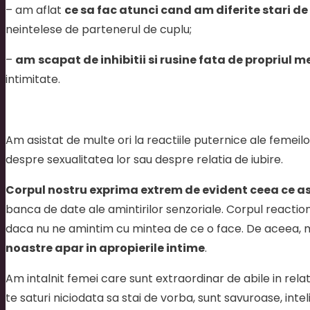
– am aflat
ce sa fac atunci cand am diferite stari de
neintelese de partenerul de cuplu;
–
am
scapat de inhibitii si rusine fata de propriul m
intimitate.
Am asistat de multe ori la reactiile puternice ale feme
despre sexualitatea lor sau despre relatia de iubire.
Corpul nostru exprima extrem de evident ceea ce a
banca de date ale amintirilor senzoriale. Corpul reactionea
daca nu ne amintim cu mintea de ce o face. De aceea, 
noastre apar in apropierile intime
.
Am intalnit femei care sunt extraordinar de abile in relati
te saturi niciodata sa stai de vorba, sunt savuroase, intel