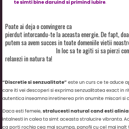
te simti bine daruind si primind iubire
.
Poate ai deja o convingere ca
feminitatea inseamna sl
pierdut intorcandu-te la aceasta energie. De fapt, doa
putem sa avem succes in toate domeniile vietii noastr
motiv: este natura ta!
In loc sa te agiti si sa pierzi co
relaxezi in natura ta!
“Discretie si senzualitate”
este un curs ce te aduce ap
care iti vei descoperi si exprima senzualitatea exact in r
autentica inseamna inretinerea prin anumite miscari si 
Daca esti femeie,
stralucesti natural cand esti alini
intalnesti in calea ta simt aceasta stralucire vibranta. 
ca porti rochia cea mai scumpa, panofii cu cel mai inalt