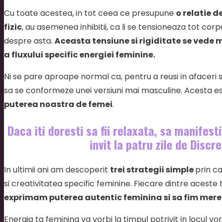
Cu toate acestea, in tot ceea ce presupune
o relatie d
fizic
, au asemenea inhibitii, ca li se tensioneaza tot co
despre asta.
Aceasta tensiune si rigiditate se vede m
a fluxului specific energiei feminine.
Ni se pare aproape normal ca, pentru a reusi in afaceri 
sa se conformeze unei versiuni mai masculine. Acesta e
puterea noastra de femei
.
Daca iti doresti sa fii relaxata, sa manifesti
invit la patru zile de
Discre
In ultimii ani am descoperit
trei strategii simple
prin ca
si creativitatea specific feminine. Fiecare dintre aceste t
exprimam puterea autentic feminina si sa fim mereu 
Energia ta feminina va vorbi la timpul potrivit in locul vor