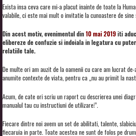
Exista insa ceva care mi-a placut inainte de toate la Human
valabile, ci este mai mult o invitatie la cunoastere de sine
Din acest motiv, evenimentul din
10 mai 2019
iti adu
elibereze de confuzie si indoiala in legatura cu puter
relatiile tale.
De multe ori am auzit de la oamenii cu care am lucrat de-a
anumite contexte de viata, pentru ca „nu au primit la naste
Acum, de cate ori scriu un raport cu descrierea unei dia
manualul tau cu instructiuni de utilizare!”.
Fiecare dintre noi avem un set de abilitati, talente, slabici
fiecaruia in parte. Toate acestea ne sunt de folos pe drumu