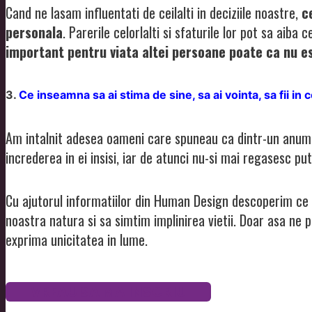
Cand ne lasam influentati de ceilalti in deciziile noastre,
c
personala
. Parerile celorlalti si sfaturile lor pot sa aiba 
important pentru viata altei persoane poate ca nu e
3. 
Ce inseamna sa ai stima de sine, sa ai vointa, sa fii in 
Am intalnit adesea oameni care spuneau ca dintr-un anumit 
increderea in ei insisi, iar de atunci nu-si mai regasesc pu
Cu ajutorul informatiilor din Human Design descoperim c
noastra natura si sa simtim implinirea vietii. Doar asa n
exprima unicitatea in lume.
VREAU SA MA INSCRIU