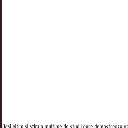
Desi citim si stim o multime de studii care demostreaza ca 