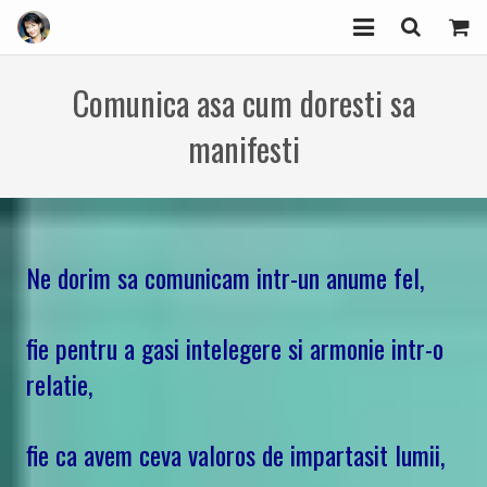
EVENIMENTE/WORKSHOPURI
Comunica asa cum doresti sa
ARTICOLE
manifesti
HUMAN DESIGN
ZOIA
Ne dorim sa comunicam intr-un anume fel,
COMUNITATEA „Am Încredere”
PRODUSE
fie pentru a gasi intelegere si armonie intr-o
relatie,
CONTACT
fie ca avem ceva valoros de impartasit lumii,