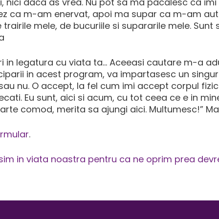
, nici daca as vrea. Nu pot sa ma pacalesc ca imi
vez ca m-am enervat, apoi ma supar ca m-am autoju
trairile mele, de bucuriile si supararile mele. Sunt
la
 in legatura cu viata ta… Aceeasi cautare m-a adus 
iparii in acest program, va impartasesc un singur
 sau nu. O accept, la fel cum imi accept corpul fiz
ecati. Eu sunt, aici si acum, cu tot ceea ce e in min
foarte comod, merita sa ajungi aici. Multumesc!” M
ormular
.
usim in viata noastra pentru ca ne oprim prea dev