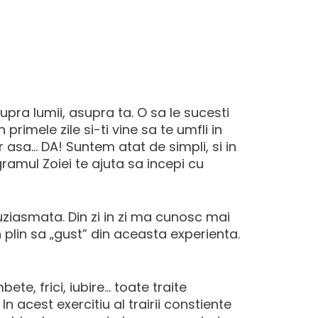
supra lumii, asupra ta. O sa le sucesti
primele zile si-ti vine sa te umfli in
r asa… DA! Suntem atat de simpli, si in
ramul Zoiei te ajuta sa incepi cu
uziasmata. Din zi in zi ma cunosc mai
n plin sa „gust” din aceasta experienta.
ete, frici, iubire… toate traite
n acest exercitiu al trairii constiente