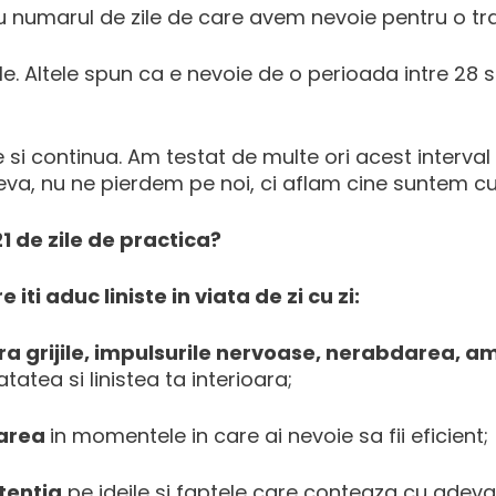
 cu numarul de zile de care avem nevoie pentru o 
le. Altele spun ca e nevoie de o perioada intre 28 si
e si continua. Am testat de multe ori acest interval 
neva, nu ne pierdem pe noi, ci aflam cine suntem c
 de zile de practica?
 iti aduc liniste in viata de zi cu zi:
ra grijile, impulsurile nervoase, nerabdarea, 
tea si linistea ta interioara;
xarea
in momentele in care ai nevoie sa fii eficient;
tentia
pe ideile si faptele care conteaza cu adevar