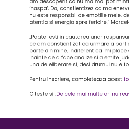
am descoperit ca nu ma mai pot mintii
‘naspa’. Da, constientizez ca ma ener
nu este responsbil de emotiile mele, de 
atentia si energia spre fericire.” Marce
„Poate esti in cautarea unor raspunsuri
ce am constientizat ca urmare a partic
parte din mine, indiferent ca imi place
inainte de a face analize si a emite jud
una de eliberare si, desi drumul nu e 
Pentru inscriere, completeaza acest
f
Citeste si „
De cele mai multe ori nu re