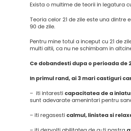
Exista o multime de teorii in legatura
Teoria celor 21 de zile este una dintre e
90 de zile.
Pentru mine totul a inceput cu 21 de zil
multi altii, ca nu ne schimbam in altci
Ce dobandesti dupa o perioada de 21
In primul rand, ai 3 mari castiguri care
– iti intaresti
capacitatea de a inlatu
sunt adevarate amenintari pentru sanata
– iti regasesti
calmul, linistea si rela
– iti dezvolti abilitatea de a-ti pastra
a