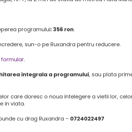
ceperea programului
: 356 ron
.
ncredere, sun-o pe Ruxandra pentru reducere.
t
formular
.
hitarea integrala a programului
, sau plata prime
r care doresc o noua intelegere a vietii lor, celo
 in viata.
raspunde cu drag Ruxandra –
0724022497