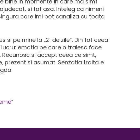
 e bine in momente in care ma simt
decat, si tot asa. Inteleg ca nimeni
 singura care imi pot canaliza cu toata
si pe mine la „21 de zile”. Din tot ceea
 lucru: emotia pe care o traiesc face
ic. Recunosc si accept ceea ce simt,
e, prezent si asumat. Senzatia traita e
agda
reme
”