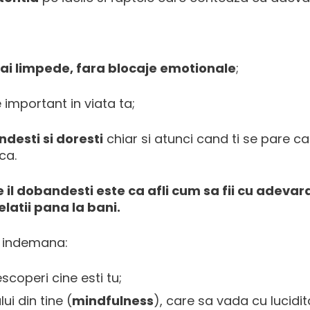
mai limpede, fara blocaje emotionale
;
 important in viata ta;
desti si doresti
chiar si atunci cand ti se pare ca
ca.
 il dobandesti este ca afli cum sa fii cu adevar
 relatii pana la bani.
la indemana:
scoperi cine esti tu;
ui din tine (
mindfulness
), care sa vada cu lucidit