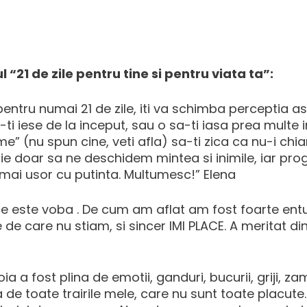
“21 de zile pentru tine si pentru viata ta”:
i pentru numai 21 de zile, iti va schimba perceptia a
ti iese de la inceput, sau o sa-ti iasa prea multe in 
” (nu spun cine, veti afla) sa-ti zica ca nu-i chia
e doar sa ne deschidem mintea si inimile, iar prog
l mai usor cu putinta. Multumesc!” Elena
e ce este voba . De cum am aflat am fost foarte ent
e de care nu stiam, si sincer IMI PLACE. A meritat di
 a fost plina de emotii, ganduri, bucurii, griji, zamb
e toate trairile mele, care nu sunt toate placute. I