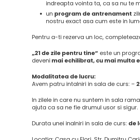
indreapta vointa ta, ca sa nu te mai
un
program de antrenament
zi
nostru exact asa cum este in lume
Pentru a-ti rezerva un loc, completea
„21 de zile pentru tine”
este un program
deveni
mai echilibrat, cu mai multa en
Modalitatea de lucru:
Avem patru intalniri in sala de curs: –
2
In zilele in care nu suntem in sala ra
ajuta ca sa ne fie drumul usor si sigur.
Durata unei inalniri in sala de curs:
de 
Locatia: Casa cu Flori, Str. Dumitru Car