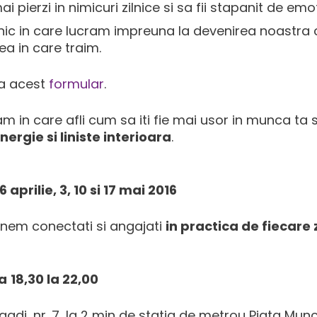
 pierzi in nimicuri zilnice si sa fii stapanit de emo
lnic in care lucram impreuna la devenirea noastra 
a in care traim.
za acest
formular
.
 in care afli cum sa iti fie mai usor in munca ta si 
ergie si liniste interioara
.
6 aprilie, 3, 10 si 17 mai 2016
manem conectati si angajati
in practica de fiecare z
la
18,30 la 22,00
iagdi, nr. 7, la 2 min de statia de metrou Piata Munc