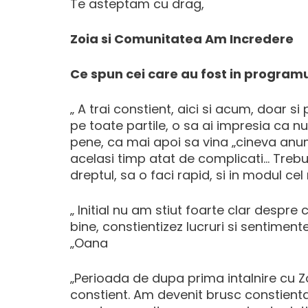
Te asteptam cu drag,
Zoia si Comunitatea Am Incredere
Ce spun cei care au fost in programul 
„ A trai constient, aici si acum, doar s
pe toate partile, o sa ai impresia ca nu-
pene, ca mai apoi sa vina „cineva anume
acelasi timp atat de complicati… Trebui
dreptul, sa o faci rapid, si in modul ce
„ Initial nu am stiut foarte clar despr
bine, constientizez lucruri si sentiment
„Oana
„Perioada de dupa prima intalnire cu Zoia
constient. Am devenit brusc constienta d