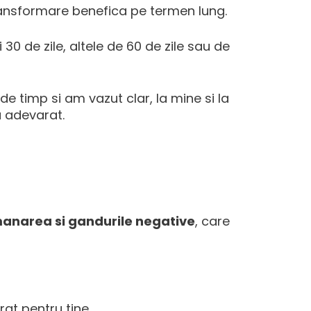
transformare benefica pe termen lung.
 30 de zile, altele de 60 de zile sau de
de timp si am vazut clar, la mine si la
u adevarat.
amanarea si gandurile negative
, care
at pentru tine.