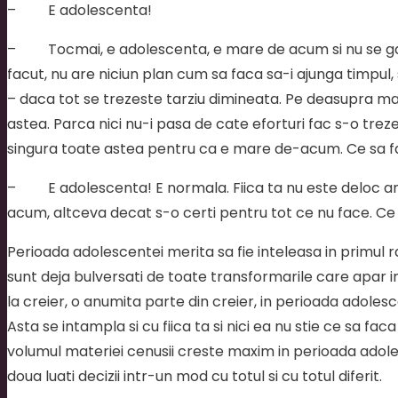
– E adolescenta!
– Tocmai, e adolescenta, e mare de acum si nu se gand
facut, nu are niciun plan cum sa faca sa-i ajunga timpul
– daca tot se trezeste tarziu dimineata. Pe deasupra ma
astea. Parca nici nu-i pasa de cate eforturi fac s-o treze
singura toate astea pentru ca e mare de-acum. Ce sa fac
– E adolescenta! E normala. Fiica ta nu este deloc anor
acum, altceva decat s-o certi pentru tot ce nu face. Ce ce
Perioada adolescentei merita sa fie inteleasa in primul 
sunt deja bulversati de toate transformarile care apar i
la creier, o anumita parte din creier, in perioada adoles
Asta se intampla si cu fiica ta si nici ea nu stie ce sa f
volumul materiei cenusii creste maxim in perioada adoles
doua luati decizii intr-un mod cu totul si cu totul diferit.