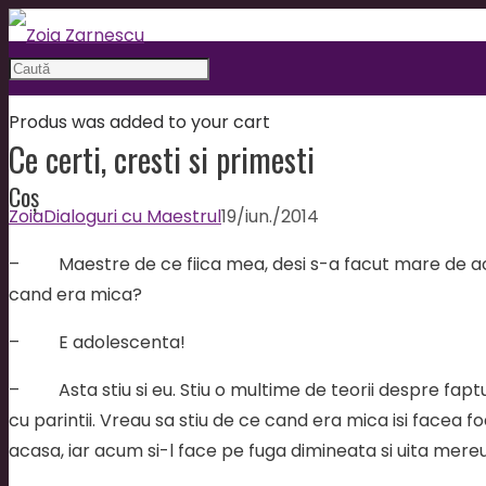
Produs
was added to your cart
Ce certi, cresti si primesti
Coș
Zoia
Dialoguri cu Maestrul
19/iun./2014
– Maestre de ce fiica mea, desi s-a facut mare de ac
cand era mica?
– E adolescenta!
– Asta stiu si eu. Stiu o multime de teorii despre faptul
cu parintii. Vreau sa stiu de ce cand era mica isi facea f
acasa, iar acum si-l face pe fuga dimineata si uita mere