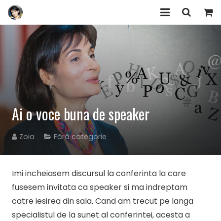
EVENIMENTE/WORKSHOPURI
ARTICOLE
HUMAN DESIGN
ZOIA
Ai o voce buna de speaker
COMUNITATEA „Am Încredere”
Zoia
Fără categorie
PRODUSE
Imi incheiasem discursul la conferinta la care
CONTACT
fusesem invitata ca speaker si ma indreptam
catre iesirea din sala. Cand am trecut pe langa
specialistul de la sunet al conferintei, acesta a