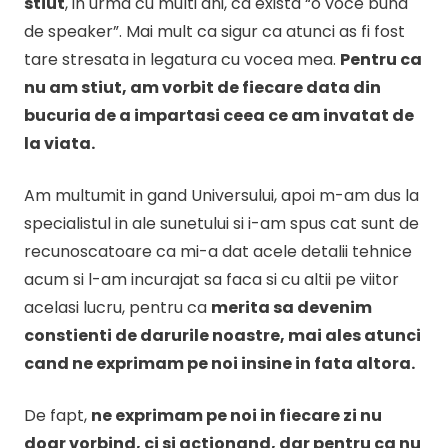
stiut
, in urma cu multi ani, ca exista “o voce buna
de speaker”. Mai mult ca sigur ca atunci as fi fost
tare stresata in legatura cu vocea mea.
Pentru ca
nu am stiut, am vorbit de fiecare data din
bucuria de a impartasi ceea ce am invatat de
la viata.
Am multumit in gand Universului, apoi m-am dus la
specialistul in ale sunetului si i-am spus cat sunt de
recunoscatoare ca mi-a dat acele detalii tehnice
acum si l-am incurajat sa faca si cu altii pe viitor
acelasi lucru, pentru ca
merita sa devenim
constienti de darurile noastre, mai ales atunci
cand ne exprimam pe noi insine in fata altora.
De fapt,
ne exprimam pe noi in fiecare zi nu
doar vorbind, ci si actionand, dar pentru ca nu