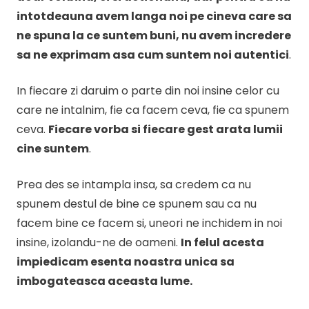
intotdeauna avem langa noi pe cineva care sa
ne spuna la ce suntem buni, nu avem incredere
sa ne exprimam asa cum suntem noi autentici
.
In fiecare zi daruim o parte din noi insine celor cu
care ne intalnim, fie ca facem ceva, fie ca spunem
ceva.
Fiecare vorba si fiecare gest arata lumii
cine suntem
.
Prea des se intampla insa, sa credem ca nu
spunem destul de bine ce spunem sau ca nu
facem bine ce facem si, uneori ne inchidem in noi
insine, izolandu-ne de oameni.
In felul acesta
impiedicam esenta noastra unica sa
imbogateasca aceasta lume.