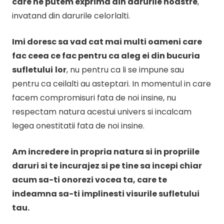
care ne putem exprima din darurile noastre
,
invatand din darurile celorlalti.
Imi doresc sa vad cat mai multi oameni care
fac ceea ce fac pentru ca aleg ei din bucuria
sufletului
lor
, nu pentru ca li se impune sau
pentru ca ceilalti au asteptari. In momentul in care
facem compromisuri fata de noi insine, nu
respectam natura acestui univers si incalcam
legea onestitatii fata de noi insine.
Am incredere in propria natura si in propriile
daruri si te incurajez si pe tine sa incepi chiar
acum sa-ti onorezi vocea ta, care te
indeamna sa-ti implinesti visurile sufletului
tau.